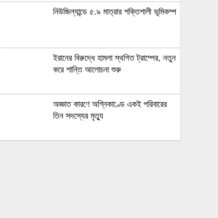
নিউজিল্যান্ডে ৫.৯ মাত্রার শক্তিশালী ভূমিকম্প
ইরানের বিরুদ্ধে হামলা স্থগিত ট্রাম্পের, নতুন
করে শান্তি আলোচনা শুরু
অজ্ঞাত কারণে অগ্নিকাণ্ডে একই পরিবারের
তিন সদস্যের মৃত্যু
অনেক ইতিবাচক অগ্রগতি ঘটেছে:
পররাষ্ট্রমন্ত্রীর সঙ্গে বৈঠকের পর ট্রাম্পের বিশেষ
দূত
আমাকে গ্রেপ্তারের চেষ্টা রুখে দিতে প্রস্তুত
‘স্পেশাল ফোর্স’