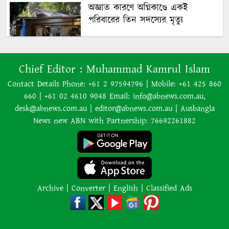
অজ্ঞাত কারণে অগ্নিকাণ্ডে একই
পরিবারের তিন সদস্যের মৃত্যু
অনেক ইতিবাচক অগ্রগতি ঘটেছে:
Chief Editor :
Muhammad Kamrul Islam
পররাষ্ট্রমন্ত্রীর সঙ্গে বৈঠকের পর ট্রাম্পের
বিশেষ দূত
Contact Details Phone: +61 2 97594796 | Mobile: +61 425 860
660 | +61 02 4610 9048 Email: info@abnews.com.au,
আমাকে গ্রেপ্তারের চেষ্টা রুখে দিতে
desk@abnews.com.au | editor@abnews.com.au | Ausbangla
প্রস্তুত ‘স্পেশাল ফোর্স’
News new ABN with Partnership: 76692261882
শাপলা চত্বর হত্যাযজ্ঞ: স্বৈরাচার হাসিনা-
আজিজ-বেনজীরসহ পলাতকদের বিরুদ্ধে
গ্রেপ্তারি পরোয়ানা
Archive
|
Converter
|
English
|
Classified Ads
লোডশেডিংয়ের কারণে জনসংখ্যা
বেড়েছে: ভারতের নতুন শিক্ষামন্ত্রী