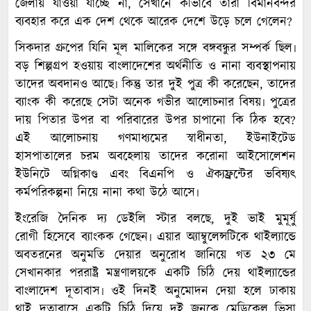
জেলায় যাওয়া যাচ্ছে না, সেখানে কীভাবে তারা বিমানবন্দর
ব্যবহার করে এক দেশ থেকে আরেক দেশে উড়ে চলে গেলেন?
সিকদার গ্রুপের যিনি মূল মালিকের সঙ্গে বঙ্গবন্ধুর সম্পর্ক ছিল৷
বড় শিল্পগ্রপ হওয়ায় বাংলাদেশের অর্থনীতি ও নানা ব্যবস্থাপনায়
তাদের অবদানও আছে৷ কিন্তু তার দুই পুত্র কী করেছেন, তাদের
ব্যাংক কী করেছে সেটা অনেক গভীর আলোচনার বিষয়৷ পুত্রের
দায় পিতার উপর বা পরিবারের উপর চাপানো কি ঠিক হবে?
এই আলোচনায় গণমাধ্যমের স্বাধীনতা, ইউনাইটেড
হাসপাতালের চরম অবহেলায় তাদের করোনা আইসোলেশন
ইউনিটে অগ্নিকাণ্ড এবং বিএনপি ও ঐক্যফ্রন্টের ভবিষ্যৎ
কর্মপরিকল্পনা নিয়ে নানা কথা উঠে আসে৷
ইংরেজি দৈনিক দ্য ডেইলি স্টার বলছে, দুই ভাই মুমূর্ষু
রোগী হিসেবে ব্যাংকক গেছেন৷ এয়ার অ্যাম্বুলেন্সটিকে থাইল্যান্ডে
অবতরনের অনুমতি দেয়ার অনুরোধ জানিয়ে গত ২৩ মে
সেখানকার পররাষ্ট্র মন্ত্রণালয়কে একটি চিঠি দেয় থাইল্যান্ডের
বাংলাদেশ দূতাবাস৷ ওই দিনই অনুমোদন দেয়া হলে ঢাকায়
থাই দূতাবাসে একটি চিঠি দিয়ে দুই জনকে মেডিকেল ভিসা