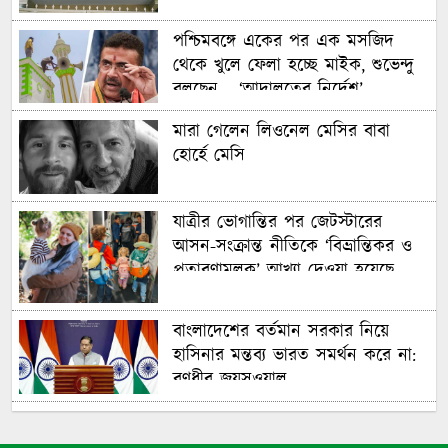
পশ্চিমবঙ্গে একের পর এক মসজিদ
থেকে খুলে ফেলা হচ্ছে মাইক, শুভেন্দু
বলছেন— ‘আদালতের নির্দেশ’
মারা গেলেন লিওনেল মেসির বাবা
হোর্হে মেসি
যাত্রীর ভোগান্তির পর জেটস্টারের
আসন-সংক্রান্ত নীতিকে ‘বিভ্রান্তিকর ও
প্রতারণামূলক’ আখ্যা দেওয়া হয়েছে
বাংলাদেশের বর্তমান সরকার নিয়ে
হাসিনার মন্তব্য ভারত সমর্থন করে না:
রণধীর জয়সওয়াল
এক শব্দেই সব গুজবের জবাব দিলেন
লিওনেল মেসি