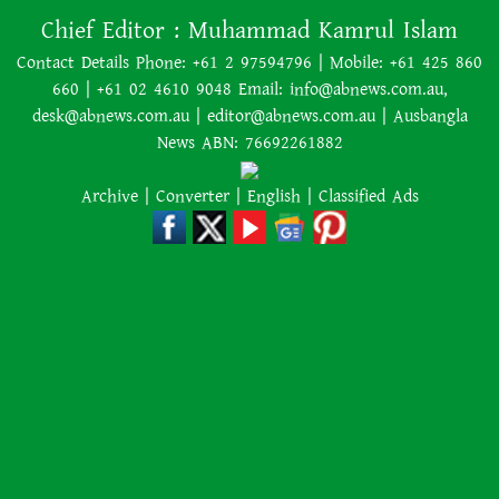
Chief Editor :
Muhammad Kamrul Islam
Contact Details Phone: +61 2 97594796 | Mobile: +61 425 860
রাজধানীতে গোপন বৈঠক, আওয়ামী
660 | +61 02 4610 9048 Email: info@abnews.com.au,
লীগের ৬ নেতাকর্মী গ্রেপ্তার
desk@abnews.com.au | editor@abnews.com.au | Ausbangla
News ABN: 76692261882
এমন একটি ঘটনা শুধু একটি পরিবারের
Archive
|
Converter
|
English
|
Classified Ads
শোক নয়, আমাদের নিরাপত্তা ব্যবস্থার
প্রতিও কঠিন প্রশ্ন ছুড়ে দেয়
বৈদেশিক মুদ্রার রিজার্ভ আরও বাড়ল
৭০ বছর আগে যা ‍দিয়ে শুরু হয়েছিল
বাংলাদেশের চলচ্চিত্র ‘মুখ ও মুখোশ’