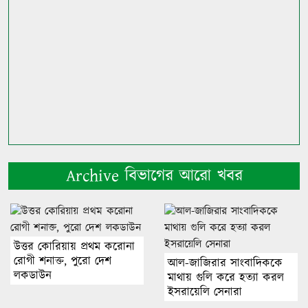
Archive বিভাগের আরো খবর
উত্তর কোরিয়ায় প্রথম করোনা
রোগী শনাক্ত, পুরো দেশ
আল-জাজিরার সাংবাদিককে
লকডাউন
মাথায় গুলি করে হত্যা করল
ইসরায়েলি সেনারা