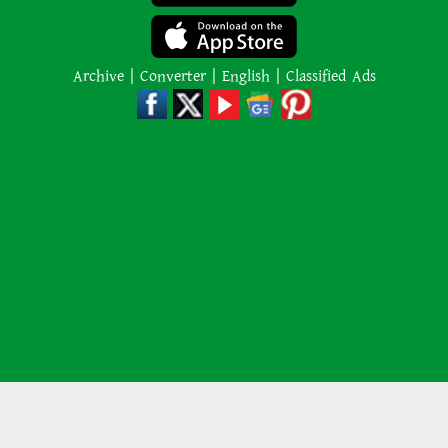
প্রতিও কঠিন প্রশ্ন ছুড়ে দেয়
Archive
|
Converter
|
English
|
Classified Ads
বৈদেশিক মুদ্রার রিজার্ভ আরও বাড়ল
৭০ বছর আগে যা ‍দিয়ে শুরু হয়েছিল
বাংলাদেশের চলচ্চিত্র ‘মুখ ও মুখোশ’
নিউজিল্যান্ডে ৫.৯ মাত্রার শক্তিশালী
ভূমিকম্প
ইরানের বিরুদ্ধে হামলা স্থগিত ট্রাম্পের,
নতুন করে শান্তি আলোচনা শুরু
© ২০১৯ - ২০২৬ সর্বস্বত্ব সংরক্ষিত, অস্ট্রেলিয়া বাংলাদেশ নিউজ
About us
Contact Us
Terms & Conditions