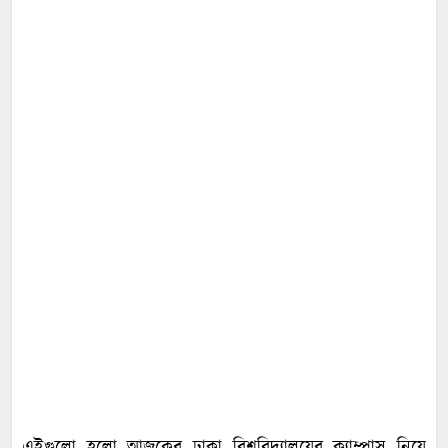
এইগুলো হলো আজকের ঢাকা বিশ্ববিদ্যালয়ের ক্যাম্পাস নিয়ে