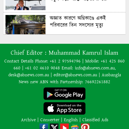
অজ্ঞাত কারণে অগ্নিকাণ্ডে একই
পরিবারের তিন সদস্যের মৃত্যু
অনেক ইতিবাচক অগ্রগতি ঘটেছে:
Chief Editor :
Muhammad Kamrul Islam
পররাষ্ট্রমন্ত্রীর সঙ্গে বৈঠকের পর ট্রাম্পের
বিশেষ দূত
Contact Details Phone: +61 2 97594796 | Mobile: +61 425 860
660 | +61 02 4610 9048 Email: info@abnews.com.au,
আমাকে গ্রেপ্তারের চেষ্টা রুখে দিতে
desk@abnews.com.au | editor@abnews.com.au | Ausbangla
প্রস্তুত ‘স্পেশাল ফোর্স’
News new ABN with Partnership: 76692261882
শাপলা চত্বর হত্যাযজ্ঞ: স্বৈরাচার হাসিনা-
আজিজ-বেনজীরসহ পলাতকদের বিরুদ্ধে
গ্রেপ্তারি পরোয়ানা
Archive
|
Converter
|
English
|
Classified Ads
লোডশেডিংয়ের কারণে জনসংখ্যা