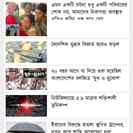
এমন একটি ঘটনা শুধু একটি পরিবারের
শোক নয়, আমাদের নিরাপত্তা ব্যবস্থার
প্রতিও কঠিন প্রশ্ন ছুড়ে দেয়
বৈদেশিক মুদ্রার রিজার্ভ আরও বাড়ল
৭০ বছর আগে যা ‍দিয়ে শুরু হয়েছিল
বাংলাদেশের চলচ্চিত্র ‘মুখ ও মুখোশ’
নিউজিল্যান্ডে ৫.৯ মাত্রার শক্তিশালী
ভূমিকম্প
ইরানের বিরুদ্ধে হামলা স্থগিত ট্রাম্পের,
নতুন করে শান্তি আলোচনা শুরু