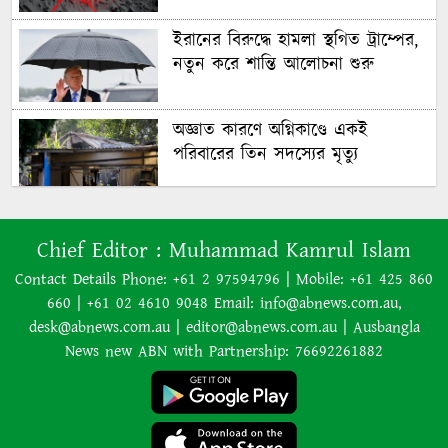
ইরানের বিরুদ্ধে হামলা স্থগিত ট্রাম্পের,
নতুন করে শান্তি আলোচনা শুরু
অজ্ঞাত কারণে অগ্নিকাণ্ডে একই
পরিবারের তিন সদস্যের মৃত্যু
অনেক ইতিবাচক অগ্রগতি ঘটেছে:
Chief Editor :
Muhammad Kamrul Islam
পররাষ্ট্রমন্ত্রীর সঙ্গে বৈঠকের পর ট্রাম্পের
বিশেষ দূত
Contact Details Phone: +61 2 97594796 | Mobile: +61 425 860
660 | +61 02 4610 9048 Email: info@abnews.com.au,
আমাকে গ্রেপ্তারের চেষ্টা রুখে দিতে
desk@abnews.com.au | editor@abnews.com.au | Ausbangla
প্রস্তুত ‘স্পেশাল ফোর্স’
News new ABN with Partnership: 76692261882
শাপলা চত্বর হত্যাযজ্ঞ: স্বৈরাচার হাসিনা-
আজিজ-বেনজীরসহ পলাতকদের বিরুদ্ধে