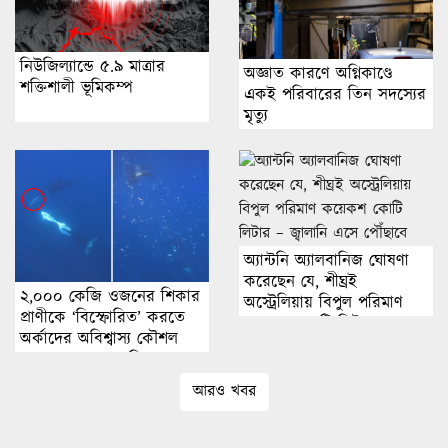
নিউজিল্যান্ডে ৫.৯ মাত্রার
অজ্ঞাত কারণে অগ্নিকাণ্ডে
শক্তিশালী ভূমিকম্প
একই পরিবারের তিন সদস্যের
মৃত্যু
অ্যান্টনি অ্যালবানিজ ঘোষণা
করেছেন যে, শীঘ্রই
২,০০০ কেজি ওজনের শিকার
অস্ট্রেলিয়ায় বিপুল পরিমাণ
প্রাণীকে ‘বিস্ফোরিত’ করতে
কয়েকশ কোটি লিটার –
অর্কাদের অবিশ্বাস্য কৌশল
জ্বালানি এসে পৌঁছাবে
ব্যবহারের পর ডুবুরি হতবাক
আরও খবর