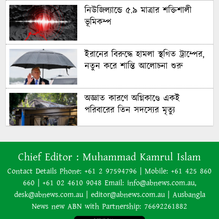
নিউজিল্যান্ডে ৫.৯ মাত্রার শক্তিশালী
ভূমিকম্প
ইরানের বিরুদ্ধে হামলা স্থগিত ট্রাম্পের,
নতুন করে শান্তি আলোচনা শুরু
অজ্ঞাত কারণে অগ্নিকাণ্ডে একই
পরিবারের তিন সদস্যের মৃত্যু
অনেক ইতিবাচক অগ্রগতি ঘটেছে:
Chief Editor :
Muhammad Kamrul Islam
পররাষ্ট্রমন্ত্রীর সঙ্গে বৈঠকের পর ট্রাম্পের
বিশেষ দূত
Contact Details Phone: +61 2 97594796 | Mobile: +61 425 860
660 | +61 02 4610 9048 Email: info@abnews.com.au,
আমাকে গ্রেপ্তারের চেষ্টা রুখে দিতে
desk@abnews.com.au | editor@abnews.com.au | Ausbangla
প্রস্তুত ‘স্পেশাল ফোর্স’
News new ABN with Partnership: 76692261882