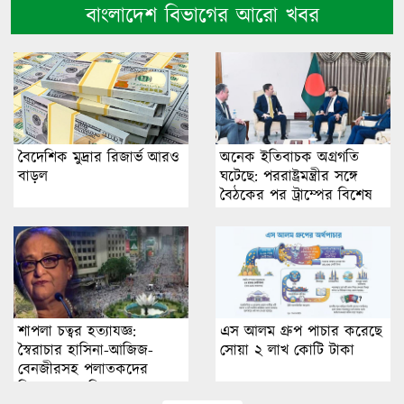
বাংলাদেশ বিভাগের আরো খবর
বৈদেশিক মুদ্রার রিজার্ভ আরও
অনেক ইতিবাচক অগ্রগতি
বাড়ল
ঘটেছে: পররাষ্ট্রমন্ত্রীর সঙ্গে
বৈঠকের পর ট্রাম্পের বিশেষ
দূত
শাপলা চত্বর হত্যাযজ্ঞ:
এস আলম গ্রুপ পাচার করেছে
স্বৈরাচার হাসিনা-আজিজ-
সোয়া ২ লাখ কোটি টাকা
বেনজীরসহ পলাতকদের
বিরুদ্ধে গ্রেপ্তারি পরোয়ানা