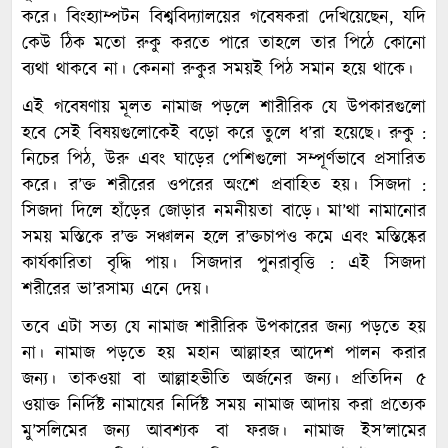
করে। বিংহ্যাম্পটন বিশ্ববিদ্যালয়ের গবেষকরা দেখিয়েছেন, যদি
কেউ ঠিক মতো রুকু করতে পারে তাহলে তার পিঠে কোনো
ব্যথা থাকবে না। কেননা রুকুর সময়ই পিঠ সমান হয়ে থাকে।
এই গবেষণায় মূলত নামাজ পড়লে শারীরিক যে উপকারগুলো
হবে সেই বিষয়গুলোকেই বড়ো করে তুলে ধ’রা হয়েছে। রুকু :
নিচের পিঠ, উরু এবং ঘাড়ের পেশিগুলো সম্পূর্ণভাবে প্রসারিত
করে। র’ক্ত শরীরের ওপরের অংশে প্রবাহিত হয়। সিজদা :
সিজদা দিলে হাঁড়ের জোড়ার নমনীয়তা বাড়ে। মা’থা নামানোর
সময় মস্তিকে র’ক্ত সঞ্চালন হলে র’ক্তচাপও কমে এবং মস্তিষ্কের
কার্যকারিতা বৃদ্ধি পায়। সিজদার পুনরাবৃত্তি : এই সিজদা
শরীরের ভা’রসাম্য এনে দেয়।
তবে এটা সত্য যে নামাজ শারীরিক উপকারের জন্য পড়তে হয়
না। নামাজ পড়তে হয় মহান আল্লাহর আদেশ পালন করার
জন্য। তাকওয়া বা আল্লাহভীতি অর্জনের জন্য। প্রতিদিন ৫
ওয়াক্ত নির্দিষ্ট নামাযের নির্দিষ্ট সময় নামাজ আদায় করা প্রত্যেক
মু’সলিমের জন্য আবশ্যক বা ফরজ। নামাজ ইস’লামের