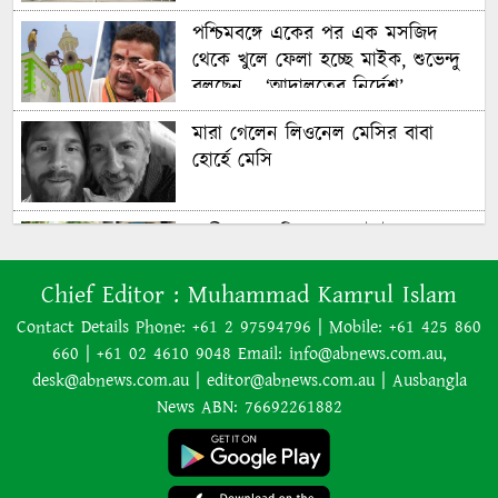
পশ্চিমবঙ্গে একের পর এক মসজিদ
থেকে খুলে ফেলা হচ্ছে মাইক, শুভেন্দু
বলছেন— ‘আদালতের নির্দেশ’
মারা গেলেন লিওনেল মেসির বাবা
হোর্হে মেসি
যাত্রীর ভোগান্তির পর জেটস্টারের
আসন-সংক্রান্ত নীতিকে ‘বিভ্রান্তিকর ও
প্রতারণামূলক’ আখ্যা দেওয়া হয়েছে
Chief Editor :
Muhammad Kamrul Islam
Contact Details Phone: +61 2 97594796 | Mobile: +61 425 860
660 | +61 02 4610 9048 Email: info@abnews.com.au,
বাংলাদেশের বর্তমান সরকার নিয়ে
desk@abnews.com.au | editor@abnews.com.au | Ausbangla
হাসিনার মন্তব্য ভারত সমর্থন করে না:
News ABN: 76692261882
রণধীর জয়সওয়াল
এক শব্দেই সব গুজবের জবাব দিলেন
লিওনেল মেসি