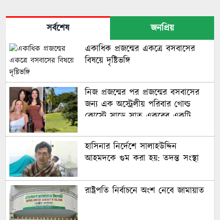
সর্বশেষ
জনপ্রিয়
একাধিক প্রজন্মের একত্রে বসবাসের
বিষয়ে দৃষ্টিভঙ্গি
নিজ প্রজন্মের পর প্রজন্মের বসবাসের
জন্য এক অস্ট্রেলীয় পরিবার গোল্ড
কোস্টে সাড়ে সাত একরের একটি
বিশাল আবাসন ‘কম্পাউন্ড’ কিনেছে
হাসিনার নির্দেশে সালাহউদ্দিন
আহমদকে গুম করা হয়: তদন্ত সংস্থা
রাষ্ট্রপতি নির্বাচনে অংশ নেবে জামায়াত