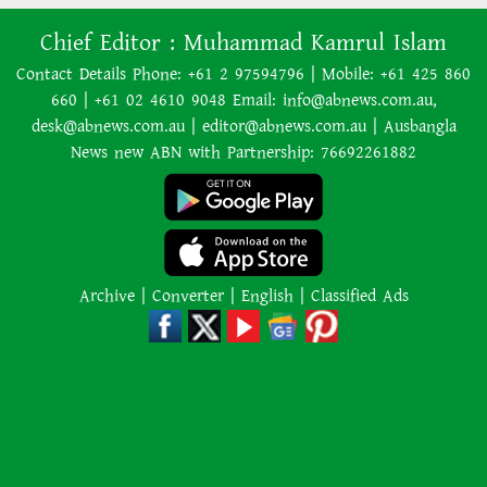
অনেক ইতিবাচক অগ্রগতি ঘটেছে:
Chief Editor :
Muhammad Kamrul Islam
পররাষ্ট্রমন্ত্রীর সঙ্গে বৈঠকের পর ট্রাম্পের
বিশেষ দূত
Contact Details Phone: +61 2 97594796 | Mobile: +61 425 860
660 | +61 02 4610 9048 Email: info@abnews.com.au,
আমাকে গ্রেপ্তারের চেষ্টা রুখে দিতে
desk@abnews.com.au | editor@abnews.com.au | Ausbangla
প্রস্তুত ‘স্পেশাল ফোর্স’
News new ABN with Partnership: 76692261882
শাপলা চত্বর হত্যাযজ্ঞ: স্বৈরাচার হাসিনা-
আজিজ-বেনজীরসহ পলাতকদের বিরুদ্ধে
গ্রেপ্তারি পরোয়ানা
Archive
|
Converter
|
English
|
Classified Ads
লোডশেডিংয়ের কারণে জনসংখ্যা
বেড়েছে: ভারতের নতুন শিক্ষামন্ত্রী
কানাডার দাবানলের ধোঁয়া ঠেকাতে
সীমান্তে ‘দেয়াল’ তুলতে চান ট্রাম্প