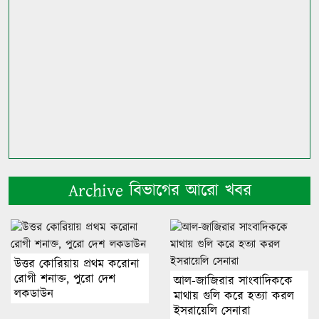
Archive বিভাগের আরো খবর
উত্তর কোরিয়ায় প্রথম করোনা
রোগী শনাক্ত, পুরো দেশ
আল-জাজিরার সাংবাদিককে
লকডাউন
মাথায় গুলি করে হত্যা করল
ইসরায়েলি সেনারা