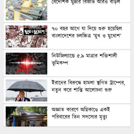
বৈদেশিক মুদ্রার রিজার্ভ আরও বাড়ল
৭০ বছর আগে যা ‍দিয়ে শুরু হয়েছিল
বাংলাদেশের চলচ্চিত্র ‘মুখ ও মুখোশ’
নিউজিল্যান্ডে ৫.৯ মাত্রার শক্তিশালী
ভূমিকম্প
ইরানের বিরুদ্ধে হামলা স্থগিত ট্রাম্পের,
নতুন করে শান্তি আলোচনা শুরু
অজ্ঞাত কারণে অগ্নিকাণ্ডে একই
পরিবারের তিন সদস্যের মৃত্যু