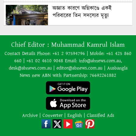
অজ্ঞাত কারণে অগ্নিকাণ্ডে একই
পরিবারের তিন সদস্যের মৃত্যু
অনেক ইতিবাচক অগ্রগতি ঘটেছে:
Chief Editor :
Muhammad Kamrul Islam
পররাষ্ট্রমন্ত্রীর সঙ্গে বৈঠকের পর ট্রাম্পের
বিশেষ দূত
Contact Details Phone: +61 2 97594796 | Mobile: +61 425 860
660 | +61 02 4610 9048 Email: info@abnews.com.au,
আমাকে গ্রেপ্তারের চেষ্টা রুখে দিতে
desk@abnews.com.au | editor@abnews.com.au | Ausbangla
প্রস্তুত ‘স্পেশাল ফোর্স’
News new ABN with Partnership: 76692261882
শাপলা চত্বর হত্যাযজ্ঞ: স্বৈরাচার হাসিনা-
আজিজ-বেনজীরসহ পলাতকদের বিরুদ্ধে
গ্রেপ্তারি পরোয়ানা
Archive
|
Converter
|
English
|
Classified Ads
লোডশেডিংয়ের কারণে জনসংখ্যা
বেড়েছে: ভারতের নতুন শিক্ষামন্ত্রী