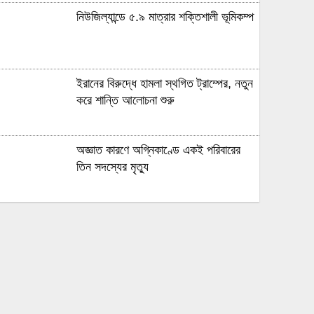
নিউজিল্যান্ডে ৫.৯ মাত্রার শক্তিশালী ভূমিকম্প
ইরানের বিরুদ্ধে হামলা স্থগিত ট্রাম্পের, নতুন
করে শান্তি আলোচনা শুরু
অজ্ঞাত কারণে অগ্নিকাণ্ডে একই পরিবারের
তিন সদস্যের মৃত্যু
অনেক ইতিবাচক অগ্রগতি ঘটেছে:
পররাষ্ট্রমন্ত্রীর সঙ্গে বৈঠকের পর ট্রাম্পের বিশেষ
দূত
আমাকে গ্রেপ্তারের চেষ্টা রুখে দিতে প্রস্তুত
‘স্পেশাল ফোর্স’