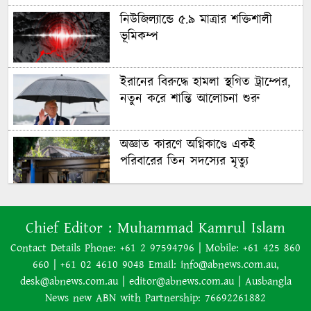
নিউজিল্যান্ডে ৫.৯ মাত্রার শক্তিশালী
ভূমিকম্প
ইরানের বিরুদ্ধে হামলা স্থগিত ট্রাম্পের,
নতুন করে শান্তি আলোচনা শুরু
অজ্ঞাত কারণে অগ্নিকাণ্ডে একই
পরিবারের তিন সদস্যের মৃত্যু
অনেক ইতিবাচক অগ্রগতি ঘটেছে:
Chief Editor :
Muhammad Kamrul Islam
পররাষ্ট্রমন্ত্রীর সঙ্গে বৈঠকের পর ট্রাম্পের
বিশেষ দূত
Contact Details Phone: +61 2 97594796 | Mobile: +61 425 860
660 | +61 02 4610 9048 Email: info@abnews.com.au,
আমাকে গ্রেপ্তারের চেষ্টা রুখে দিতে
desk@abnews.com.au | editor@abnews.com.au | Ausbangla
প্রস্তুত ‘স্পেশাল ফোর্স’
News new ABN with Partnership: 76692261882