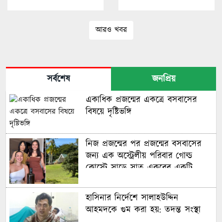
আরও খবর
সর্বশেষ
জনপ্রিয়
একাধিক প্রজন্মের একত্রে বসবাসের
বিষয়ে দৃষ্টিভঙ্গি
নিজ প্রজন্মের পর প্রজন্মের বসবাসের
জন্য এক অস্ট্রেলীয় পরিবার গোল্ড
কোস্টে সাড়ে সাত একরের একটি
বিশাল আবাসন ‘কম্পাউন্ড’ কিনেছে
হাসিনার নির্দেশে সালাহউদ্দিন
আহমদকে গুম করা হয়: তদন্ত সংস্থা