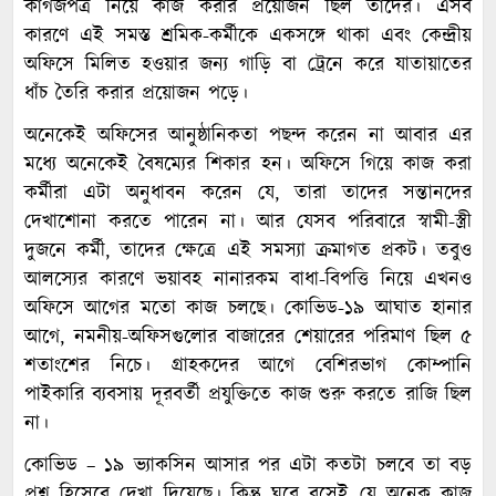
কাগজপত্র নিয়ে কাজ করার প্রয়োজন ছিল তাদের। এসব
কারণে এই সমস্ত শ্রমিক-কর্মীকে একসঙ্গে থাকা এবং কেন্দ্রীয়
অফিসে মিলিত হওয়ার জন্য গাড়ি বা ট্রেনে করে যাতায়াতের
ধাঁচ তৈরি করার প্রয়োজন পড়ে।
অনেকেই অফিসের আনুষ্ঠানিকতা পছন্দ করেন না আবার এর
মধ্যে অনেকেই বৈষম্যের শিকার হন। অফিসে গিয়ে কাজ করা
কর্মীরা এটা অনুধাবন করেন যে, তারা তাদের সন্তানদের
দেখাশোনা করতে পারেন না। আর যেসব পরিবারে স্বামী-স্ত্রী
দুজনে কর্মী, তাদের ক্ষেত্রে এই সমস্যা ক্রমাগত প্রকট। তবুও
আলস্যের কারণে ভয়াবহ নানারকম বাধা-বিপত্তি নিয়ে এখনও
অফিসে আগের মতো কাজ চলছে। কোভিড-১৯ আঘাত হানার
আগে, নমনীয়-অফিসগুলোর বাজারের শেয়ারের পরিমাণ ছিল ৫
শতাংশের নিচে। গ্রাহকদের আগে বেশিরভাগ কোম্পানি
পাইকারি ব্যবসায় দূরবর্তী প্রযুক্তিতে কাজ শুরু করতে রাজি ছিল
না।
কোভিড – ১৯ ভ্যাকসিন আসার পর এটা কতটা চলবে তা বড়
প্রশ্ন হিসেবে দেখা দিয়েছে। কিন্তু ঘরে বসেই যে অনেক কাজ