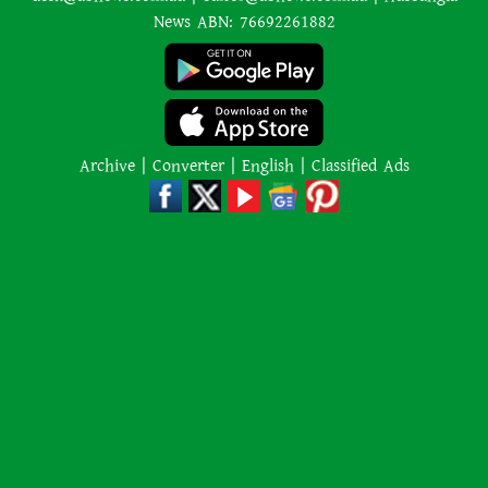
News ABN: 76692261882
রণধীর জয়সওয়াল
এক শব্দেই সব গুজবের জবাব দিলেন
লিওনেল মেসি
Archive
|
Converter
|
English
|
Classified Ads
রাজধানীতে গোপন বৈঠক, আওয়ামী
লীগের ৬ নেতাকর্মী গ্রেপ্তার
এমন একটি ঘটনা শুধু একটি পরিবারের
শোক নয়, আমাদের নিরাপত্তা ব্যবস্থার
প্রতিও কঠিন প্রশ্ন ছুড়ে দেয়
বৈদেশিক মুদ্রার রিজার্ভ আরও বাড়ল