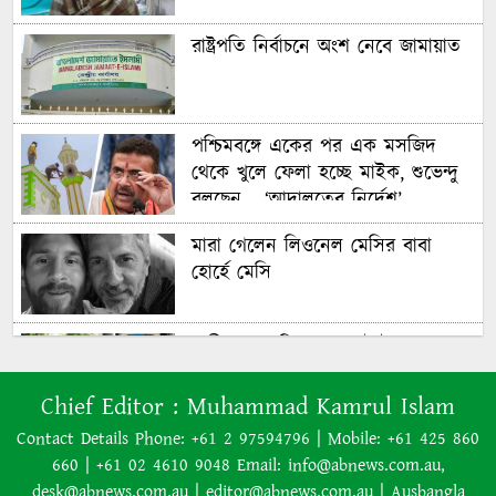
রাষ্ট্রপতি নির্বাচনে অংশ নেবে জামায়াত
পশ্চিমবঙ্গে একের পর এক মসজিদ
থেকে খুলে ফেলা হচ্ছে মাইক, শুভেন্দু
বলছেন— ‘আদালতের নির্দেশ’
মারা গেলেন লিওনেল মেসির বাবা
হোর্হে মেসি
যাত্রীর ভোগান্তির পর জেটস্টারের
আসন-সংক্রান্ত নীতিকে ‘বিভ্রান্তিকর ও
প্রতারণামূলক’ আখ্যা দেওয়া হয়েছে
Chief Editor :
Muhammad Kamrul Islam
Contact Details Phone: +61 2 97594796 | Mobile: +61 425 860
660 | +61 02 4610 9048 Email: info@abnews.com.au,
বাংলাদেশের বর্তমান সরকার নিয়ে
desk@abnews.com.au | editor@abnews.com.au | Ausbangla
হাসিনার মন্তব্য ভারত সমর্থন করে না: