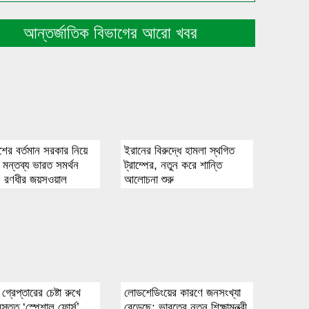
আন্তর্জাতিক বিভাগের আরো খবর
শের বর্তমান সরকার নিয়ে
ইরানের বিরুদ্ধে হামলা স্থগিত
 মন্তব্য ভারত সমর্থন
ট্রাম্পের, নতুন করে শান্তি
: রণধীর জয়সওয়াল
আলোচনা শুরু
্রেপ্তারের চেষ্টা রুখে
লোডশেডিংয়ের কারণে জনসংখ্যা
রস্তুত ‘স্পেশাল ফোর্স’
বেড়েছে: ভারতের নতুন শিক্ষামন্ত্রী