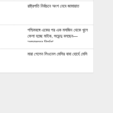
রাষ্ট্রপতি নির্বাচনে অংশ নেবে জামায়াত
পশ্চিমবঙ্গে একের পর এক মসজিদ থেকে খুলে
ফেলা হচ্ছে মাইক, শুভেন্দু বলছেন—
‘আদালতের নির্দেশ’
মারা গেলেন লিওনেল মেসির বাবা হোর্হে মেসি
যাত্রীর ভোগান্তির পর জেটস্টারের আসন-
সংক্রান্ত নীতিকে ‘বিভ্রান্তিকর ও
প্রতারণামূলক’ আখ্যা দেওয়া হয়েছে
বাংলাদেশের বর্তমান সরকার নিয়ে হাসিনার
মন্তব্য ভারত সমর্থন করে না: রণধীর