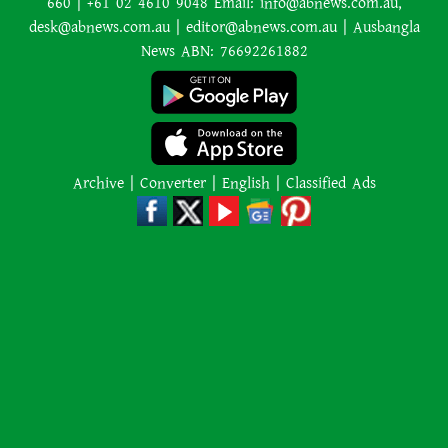
660 | +61 02 4610 9048 Email: info@abnews.com.au,
বাংলাদেশের বর্তমান সরকার নিয়ে
desk@abnews.com.au | editor@abnews.com.au | Ausbangla
হাসিনার মন্তব্য ভারত সমর্থন করে না:
News ABN: 76692261882
রণধীর জয়সওয়াল
এক শব্দেই সব গুজবের জবাব দিলেন
লিওনেল মেসি
Archive
|
Converter
|
English
|
Classified Ads
রাজধানীতে গোপন বৈঠক, আওয়ামী
লীগের ৬ নেতাকর্মী গ্রেপ্তার
এমন একটি ঘটনা শুধু একটি পরিবারের
শোক নয়, আমাদের নিরাপত্তা ব্যবস্থার
প্রতিও কঠিন প্রশ্ন ছুড়ে দেয়
বৈদেশিক মুদ্রার রিজার্ভ আরও বাড়ল