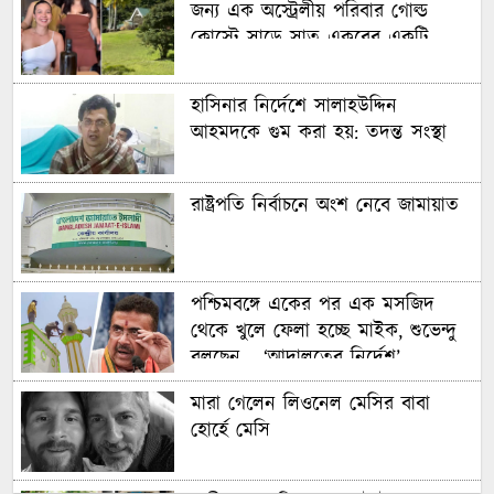
জন্য এক অস্ট্রেলীয় পরিবার গোল্ড
কোস্টে সাড়ে সাত একরের একটি
বিশাল আবাসন ‘কম্পাউন্ড’ কিনেছে
হাসিনার নির্দেশে সালাহউদ্দিন
আহমদকে গুম করা হয়: তদন্ত সংস্থা
রাষ্ট্রপতি নির্বাচনে অংশ নেবে জামায়াত
পশ্চিমবঙ্গে একের পর এক মসজিদ
থেকে খুলে ফেলা হচ্ছে মাইক, শুভেন্দু
বলছেন— ‘আদালতের নির্দেশ’
মারা গেলেন লিওনেল মেসির বাবা
হোর্হে মেসি