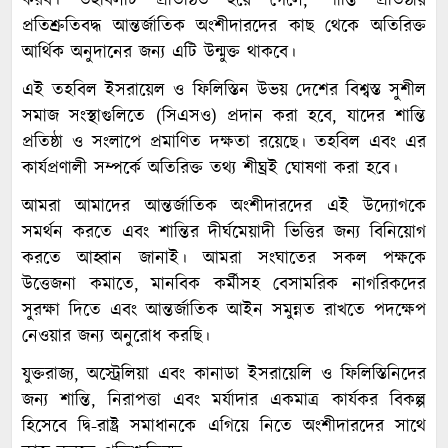
করব। তহবিলটি প্রতিষ্ঠিত হয়ে গেলে, শান্তি প্রতিষ্ঠায়
প্রতিশ্রুতিবদ্ধ আন্তর্জাতিক অংশীদারদের কাছ থেকে অতিরিক্ত
আর্থিক অনুদানের জন্য এটি উন্মুক্ত থাকবে।
এই তহবিল ইসরায়েল ও ফিলিস্তিন উভয় দেশের বিশ্বস্ত সুশীল
সমাজ সংস্থাগুলিতে (সিএসও) প্রদান করা হবে, যাদের শান্তি
প্রতিষ্ঠা ও সংলাপে প্রমাণিত দক্ষতা রয়েছে। তহবিল এবং এর
কার্যপ্রণালী সম্পর্কে অতিরিক্ত তথ্য শীঘ্রই ঘোষণা করা হবে।
আমরা আমাদের আন্তর্জাতিক অংশীদারদের এই উদ্যোগকে
সমর্থন করতে এবং শান্তির দীর্ঘমেয়াদী ভিত্তির জন্য বিনিয়োগ
করতে আহ্বান জানাই। আমরা সংঘাতের সকল পক্ষকে
উত্তেজনা কমাতে, মানবিক কর্মীসহ বেসামরিক নাগরিকদের
সুরক্ষা দিতে এবং আন্তর্জাতিক আইন সমুন্নত রাখতে পদক্ষেপ
নেওয়ার জন্য অনুরোধ করছি।
যুক্তরাজ্য, অস্ট্রেলিয়া এবং কানাডা ইসরায়েলি ও ফিলিস্তিনিদের
জন্য শান্তি, নিরাপত্তা এবং মর্যাদার একমাত্র কার্যকর বিকল্প
হিসেবে দ্বি-রাষ্ট্র সমাধানকে এগিয়ে নিতে অংশীদারদের সাথে