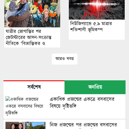
নিউজিল্যান্ডে ৫.৯ মাত্রার
শক্তিশালী ভূমিকম্প
যাত্রীর ভোগান্তির পর
জেটস্টারের আসন-সংক্রান্ত
নীতিকে ‘বিভ্রান্তিকর ও
প্রতারণামূলক’ আখ্যা দেওয়া
হয়েছে
আরও খবর
সর্বশেষ
জনপ্রিয়
একাধিক প্রজন্মের একত্রে বসবাসের
বিষয়ে দৃষ্টিভঙ্গি
নিজ প্রজন্মের পর প্রজন্মের বসবাসের