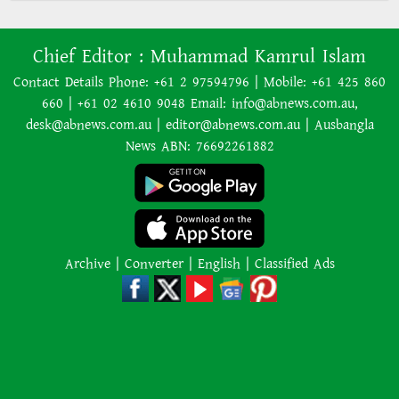
যাত্রীর ভোগান্তির পর জেটস্টারের
আসন-সংক্রান্ত নীতিকে ‘বিভ্রান্তিকর ও
প্রতারণামূলক’ আখ্যা দেওয়া হয়েছে
Chief Editor :
Muhammad Kamrul Islam
Contact Details Phone: +61 2 97594796 | Mobile: +61 425 860
660 | +61 02 4610 9048 Email: info@abnews.com.au,
বাংলাদেশের বর্তমান সরকার নিয়ে
desk@abnews.com.au | editor@abnews.com.au | Ausbangla
হাসিনার মন্তব্য ভারত সমর্থন করে না:
News ABN: 76692261882
রণধীর জয়সওয়াল
এক শব্দেই সব গুজবের জবাব দিলেন
লিওনেল মেসি
Archive
|
Converter
|
English
|
Classified Ads
রাজধানীতে গোপন বৈঠক, আওয়ামী
লীগের ৬ নেতাকর্মী গ্রেপ্তার
এমন একটি ঘটনা শুধু একটি পরিবারের
শোক নয়, আমাদের নিরাপত্তা ব্যবস্থার
প্রতিও কঠিন প্রশ্ন ছুড়ে দেয়