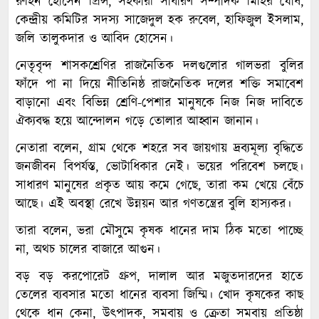
রুহিন হোসেন প্রিন্স, সহকারী সাধারণ সম্পাদক মিহির ঘোষ,
কেন্দ্রীয় কমিটির সদস্য সাজেদুল হক রুবেল, হাফিজুল ইসলাম,
জলি তালুকদার ও আবিদ হোসেন।
নেতৃবৃন্দ শাসকশ্রেণির রাজনৈতিক দলগুলোর গালভরা বুলির
ফাঁদে পা না দিয়ে নীতিনিষ্ঠ রাজনৈতিক দলের শক্তি সমাবেশ
বাড়ানো এবং বিভিন্ন শ্রেণি-পেশার মানুষকে নিজ নিজ দাবিতে
ঐক্যবদ্ধ হয়ে আন্দোলন গড়ে তোলার আহ্বান জানান।
নেতারা বলেন, গ্রাম থেকে শহরে সব জায়গায় দ্রব্যমূল্য বৃদ্ধিতে
জনজীবন বিপর্যস্ত, ভোটাধিকার নেই। ভয়ের পরিবেশ চলছে।
সাধারণ মানুষের প্রকৃত আয় কমে গেছে, তারা কম খেয়ে বেঁচে
আছে। এই অবস্থা রেখে উন্নয়ন আর গণতন্ত্রের বুলি হাস্যকর।
তারা বলেন, ভরা মৌসুমে কৃষক ধানের দাম ঠিক মতো পাচ্ছে
না, অথচ চালের বাজারে আগুন।
বড় বড় করপোরেট গ্রুপ, দালাল আর মজুতদারদের হাতে
তেলের ব্যবসার মতো ধানের ব্যবসা জিম্মি। খোদ কৃষকের কাছ
থেকে ধান কেনা, উৎপাদক, সমবায় ও ক্রেতা সমবায় প্রতিষ্ঠা