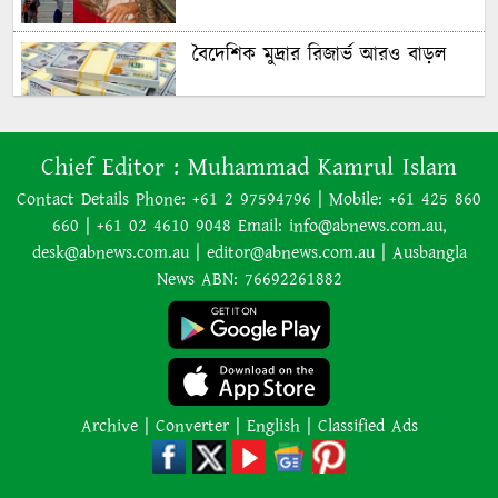
বৈদেশিক মুদ্রার রিজার্ভ আরও বাড়ল
৭০ বছর আগে যা ‍দিয়ে শুরু হয়েছিল
Chief Editor :
Muhammad Kamrul Islam
বাংলাদেশের চলচ্চিত্র ‘মুখ ও মুখোশ’
Contact Details Phone: +61 2 97594796 | Mobile: +61 425 860
660 | +61 02 4610 9048 Email: info@abnews.com.au,
desk@abnews.com.au | editor@abnews.com.au | Ausbangla
নিউজিল্যান্ডে ৫.৯ মাত্রার শক্তিশালী
News ABN: 76692261882
ভূমিকম্প
ইরানের বিরুদ্ধে হামলা স্থগিত ট্রাম্পের,
নতুন করে শান্তি আলোচনা শুরু
Archive
|
Converter
|
English
|
Classified Ads
অজ্ঞাত কারণে অগ্নিকাণ্ডে একই
পরিবারের তিন সদস্যের মৃত্যু