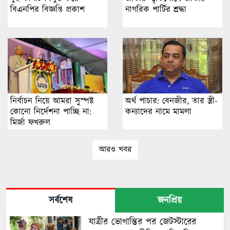
বিএনপির বিজ্ঞপ্তি প্রকাশ
নাগরিক পার্টির শ্রদ্ধা
নির্বাচন নিয়ে আমরা সুস্পষ্ট
অর্থ পাচার: বেনজীর, তার স্ত্রী-
কোনো নির্দেশনা পাচ্ছি না:
কন্যাদের নামে মামলা
মির্জা ফখরুল
আরও খবর
সর্বশেষ
জনপ্রিয়
যাত্রীর ভোগান্তির পর জেটস্টারের