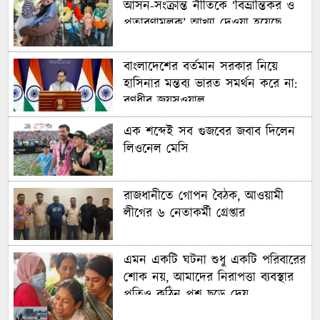
আসন-সংক্রান্ত নীতিকে ‘বিভ্রান্তিকর ও
প্রতারণামূলক’ আখ্যা দেওয়া হয়েছে
বাংলাদেশের বর্তমান সরকার নিয়ে
হাসিনার মন্তব্য ভারত সমর্থন করে না:
রণধীর জয়সওয়াল
এক শব্দেই সব গুজবের জবাব দিলেন
লিওনেল মেসি
রাজধানীতে গোপন বৈঠক, আওয়ামী
লীগের ৬ নেতাকর্মী গ্রেপ্তার
এমন একটি ঘটনা শুধু একটি পরিবারের
শোক নয়, আমাদের নিরাপত্তা ব্যবস্থার
প্রতিও কঠিন প্রশ্ন ছুড়ে দেয়