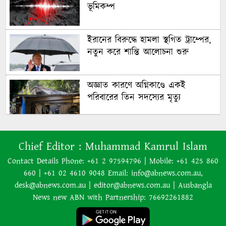
ভূমিকম্প
ইরানের বিরুদ্ধে হামলা স্থগিত ট্রাম্পের,
নতুন করে শান্তি আলোচনা শুরু
অজ্ঞাত কারণে অগ্নিকাণ্ডে একই
পরিবারের তিন সদস্যের মৃত্যু
অনেক ইতিবাচক অগ্রগতি ঘটেছে:
Chief Editor :
Muhammad Kamrul Islam
পররাষ্ট্রমন্ত্রীর সঙ্গে বৈঠকের পর ট্রাম্পের
বিশেষ দূত
Contact Details Phone: +61 2 97594796 | Mobile: +61 425 860
660 | +61 02 4610 9048 Email: info@abnews.com.au,
আমাকে গ্রেপ্তারের চেষ্টা রুখে দিতে
desk@abnews.com.au | editor@abnews.com.au | Ausbangla
প্রস্তুত ‘স্পেশাল ফোর্স’
News new ABN with Partnership: 76692261882
শাপলা চত্বর হত্যাযজ্ঞ: স্বৈরাচার হাসিনা-