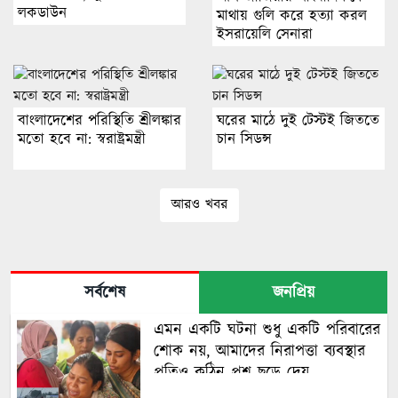
লকডাউন
মাথায় গুলি করে হত্যা করল
ইসরায়েলি সেনারা
বাংলাদেশের পরিস্থিতি শ্রীলঙ্কার
ঘরের মাঠে দুই টেস্টই জিততে
মতো হবে না: স্বরাষ্ট্রমন্ত্রী
চান সিডন্স
আরও খবর
সর্বশেষ
জনপ্রিয়
এমন একটি ঘটনা শুধু একটি পরিবারের
শোক নয়, আমাদের নিরাপত্তা ব্যবস্থার
প্রতিও কঠিন প্রশ্ন ছুড়ে দেয়