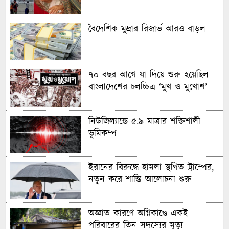
বৈদেশিক মুদ্রার রিজার্ভ আরও বাড়ল
৭০ বছর আগে যা ‍দিয়ে শুরু হয়েছিল
বাংলাদেশের চলচ্চিত্র ‘মুখ ও মুখোশ’
নিউজিল্যান্ডে ৫.৯ মাত্রার শক্তিশালী
ভূমিকম্প
ইরানের বিরুদ্ধে হামলা স্থগিত ট্রাম্পের,
নতুন করে শান্তি আলোচনা শুরু
অজ্ঞাত কারণে অগ্নিকাণ্ডে একই
পরিবারের তিন সদস্যের মৃত্যু