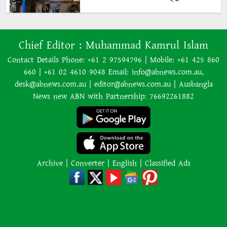
অনেক ইতিবাচক অগ্রগতি ঘটেছে:
Chief Editor :
Muhammad Kamrul Islam
পররাষ্ট্রমন্ত্রীর সঙ্গে বৈঠকের পর ট্রাম্পের
বিশেষ দূত
Contact Details Phone: +61 2 97594796 | Mobile: +61 425 860
660 | +61 02 4610 9048 Email: info@abnews.com.au,
আমাকে গ্রেপ্তারের চেষ্টা রুখে দিতে
desk@abnews.com.au | editor@abnews.com.au | Ausbangla
প্রস্তুত ‘স্পেশাল ফোর্স’
News new ABN with Partnership: 76692261882
শাপলা চত্বর হত্যাযজ্ঞ: স্বৈরাচার হাসিনা-
আজিজ-বেনজীরসহ পলাতকদের বিরুদ্ধে
গ্রেপ্তারি পরোয়ানা
Archive
|
Converter
|
English
|
Classified Ads
লোডশেডিংয়ের কারণে জনসংখ্যা
বেড়েছে: ভারতের নতুন শিক্ষামন্ত্রী
কানাডার দাবানলের ধোঁয়া ঠেকাতে